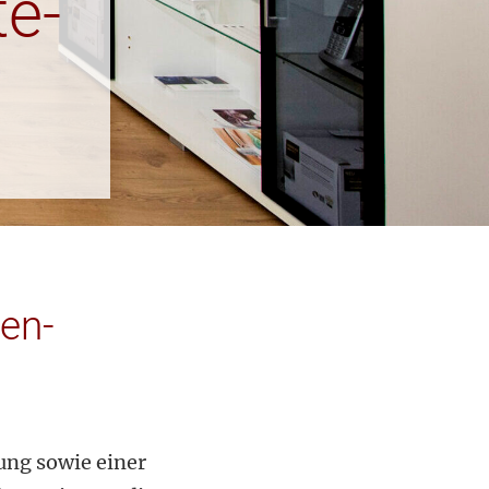
te-
en-
ung sowie einer